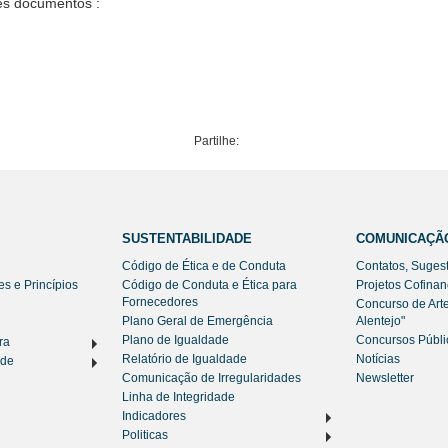
tes documentos :
Partilhe:
SUSTENTABILIDADE
COMUNICAÇÃ
Código de Ética e de Conduta
Contatos, Suges
es e Princípios
Código de Conduta e Ética para
Projetos Cofina
Fornecedores
Concurso de Art
Plano Geral de Emergência
Alentejo"
Plano de Igualdade
Concursos Públi
ra
Relatório de Igualdade
Notícias
ade
Comunicação de Irregularidades
Newsletter
Linha de Integridade
Indicadores
Politicas