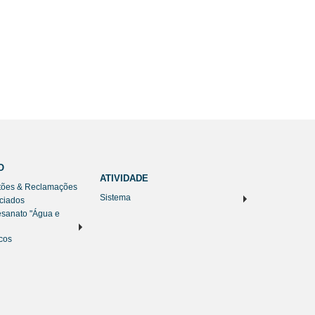
O
ATIVIDADE
tões & Reclamações
Sistema
nciados
esanato "Água e
cos