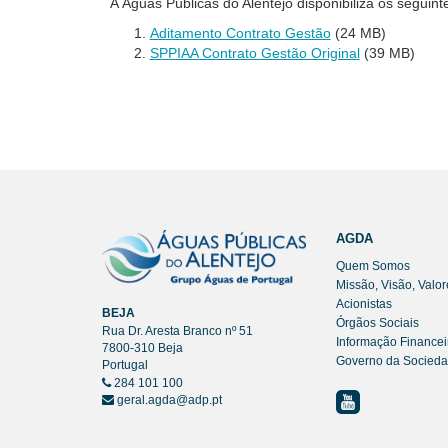
A Águas Públicas do Alentejo disponibiliza os seguin
Aditamento Contrato Gestão
(24 MB)
SPPIAA Contrato Gestão Original
(39 MB)
AGDA
Quem Somos
Missão, Visão, Valor
Acionistas
BEJA
Órgãos Sociais
Rua Dr. Aresta Branco nº 51
Informação Financei
7800-310 Beja
Governo da Socied
Portugal
284 101 100
geral.agda@adp.pt