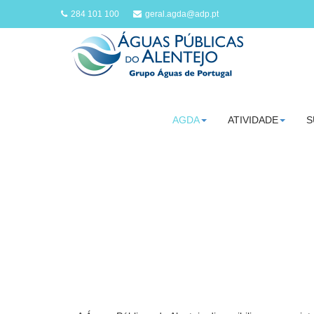
284 101 100
geral.agda@adp.pt
AGDA
ATIVIDADE
S