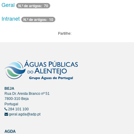
Geral
N.º de artigos: 70
Intranet
N.º de artigos: 10
Partilhe:
BEJA
Rua Dr. Aresta Branco nº 51
7800-310 Beja
Portugal
284 101 100
geral.agda@adp.pt
AGDA